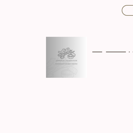
Mit Liebe handgef
Über mich
Ki
Hergestellt in D