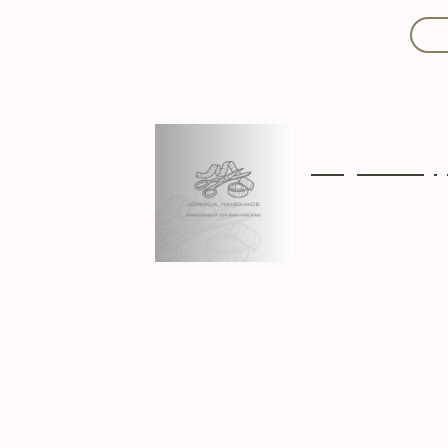
Mit Liebe handgef
Über mich
Ki
Hergestellt in D