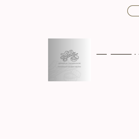
Mit Liebe handgef
Über mich
Ki
Hergestellt in D