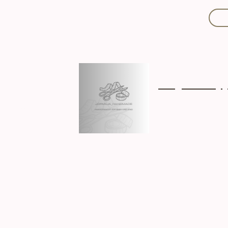
Mit Liebe handgef
Über mich
Ki
Hergestellt in D