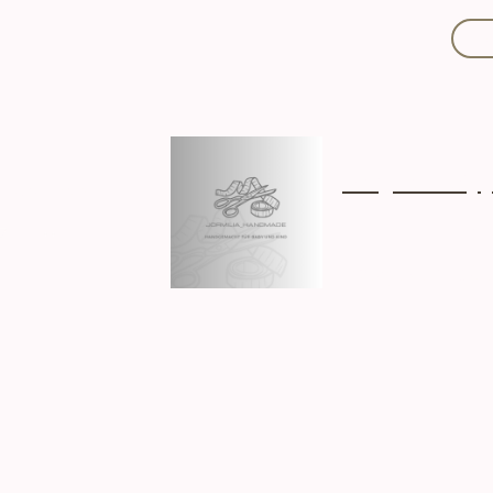
Mit Liebe handgef
Über mich
Ki
Hergestellt in D