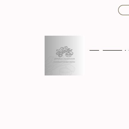
Mit Liebe handgef
Über mich
Ki
Hergestellt in D