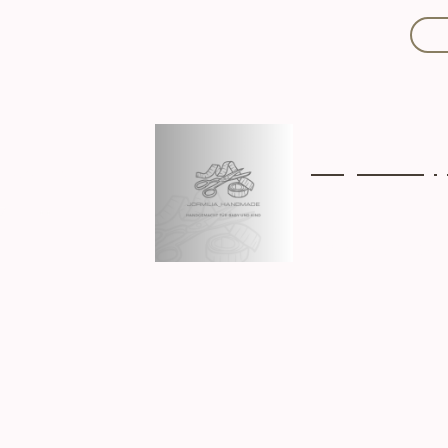
Mit Liebe handgef
Über mich
Ki
Hergestellt in D