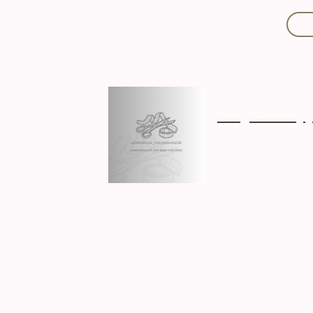
Mit Liebe handgef
Über mich
Ki
Hergestellt in D