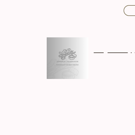
Mit Liebe handgef
Über mich
Ki
Hergestellt in D