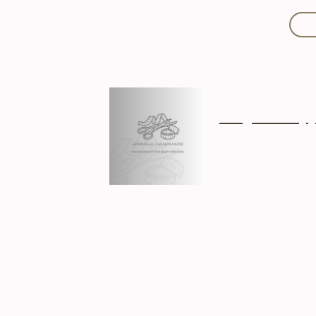
Mit Liebe handgef
Über mich
Ki
Hergestellt in D