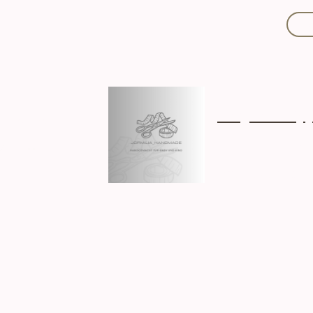
Mit Liebe handgef
Über mich
Ki
Hergestellt in D