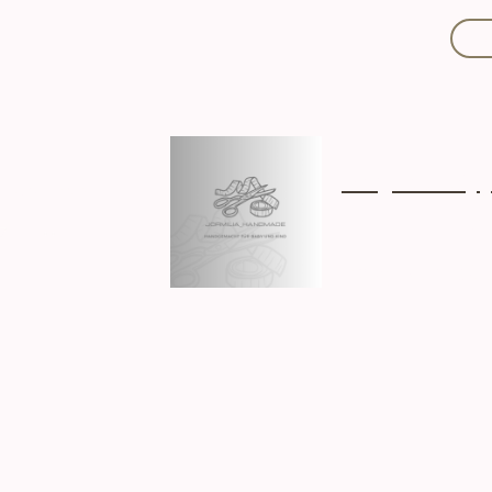
Mit Liebe handgef
Über mich
Ki
Hergestellt in D