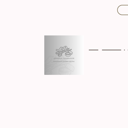
Mit Liebe handgef
Über mich
Ki
Hergestellt in D