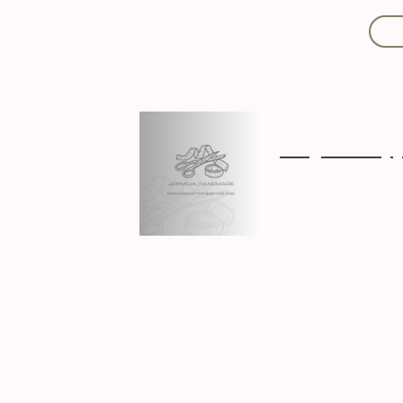
Mit Liebe handgef
Über mich
Ki
Hergestellt in D