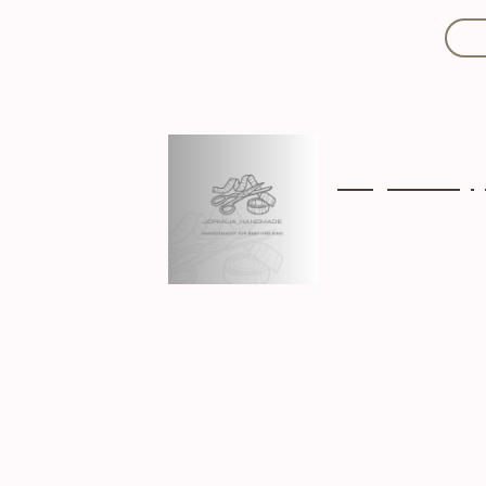
Mit Liebe handgef
Über mich
Ki
Hergestellt in D