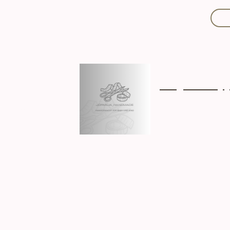
Mit Liebe handgef
Über mich
Ki
Hergestellt in D