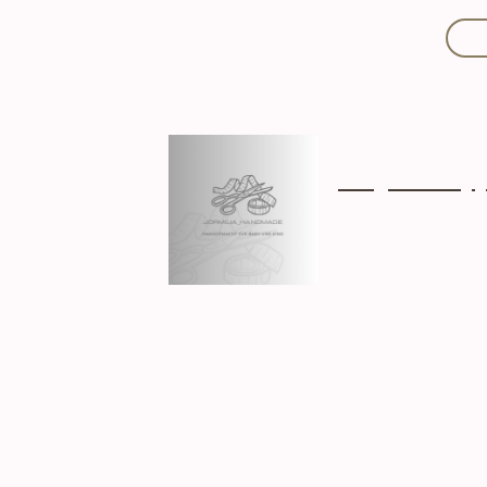
Mit Liebe handgef
Über mich
Ki
Hergestellt in D