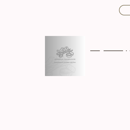
Mit Liebe handgef
Über mich
Ki
Hergestellt in D