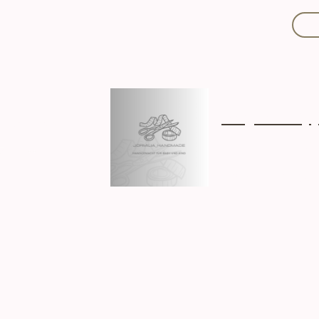
Mit Liebe handgef
Über mich
Ki
Hergestellt in D