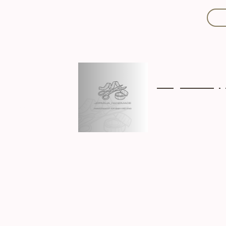
Mit Liebe handgef
Über mich
Ki
Hergestellt in D