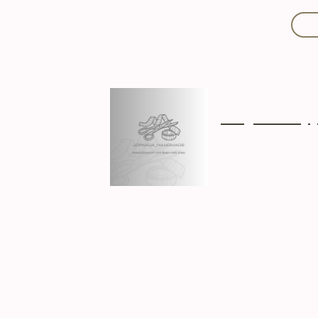
Mit Liebe handgef
Über mich
Ki
Hergestellt in D