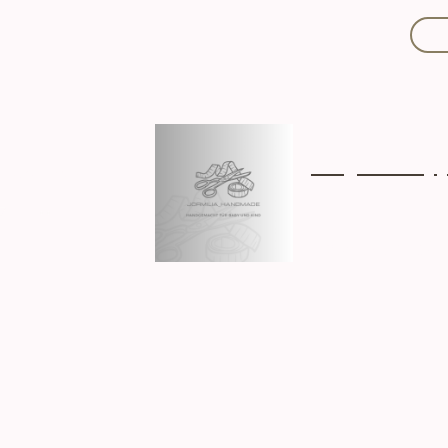
Mit Liebe handgef
Über mich
Ki
Hergestellt in D