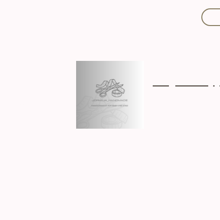
Mit Liebe handgef
Über mich
Ki
Hergestellt in D