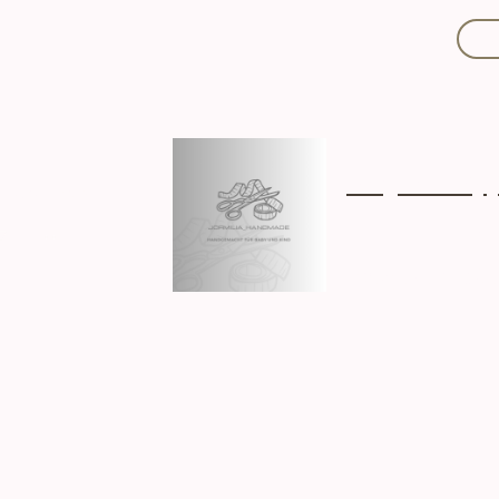
Mit Liebe handgef
Über mich
Ki
Hergestellt in D