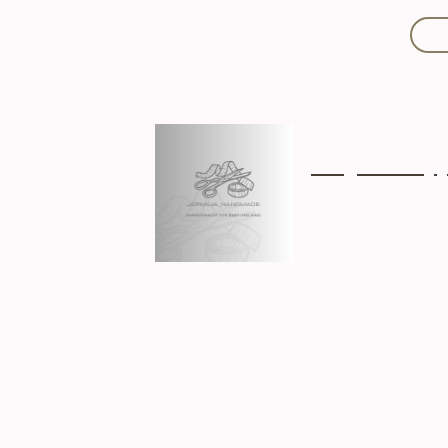
Mit Liebe handgef
Über mich
Ki
Hergestellt in D