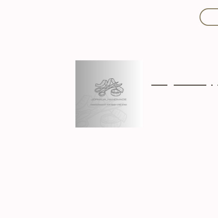
Mit Liebe handgef
Über mich
Ki
Hergestellt in D