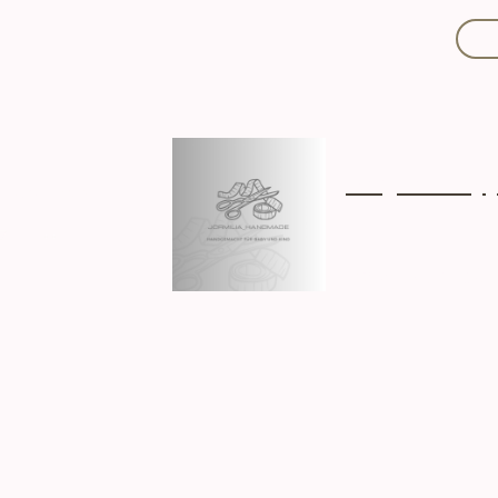
Mit Liebe handgef
Über mich
Ki
Hergestellt in D